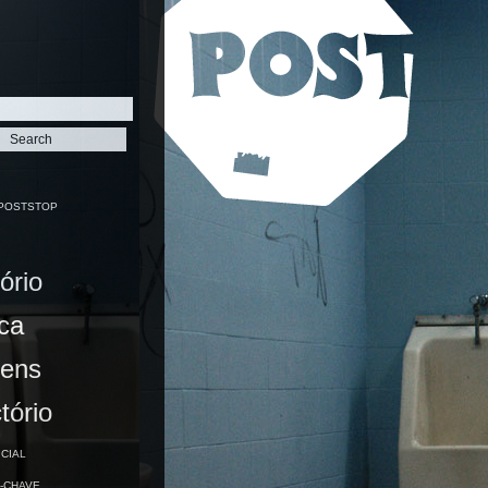
POSTSTOP
ório
ca
ens
tório
ICIAL
-CHAVE