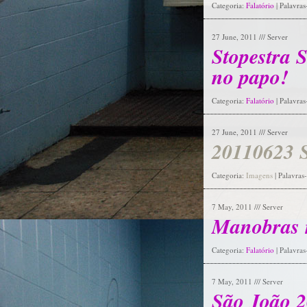
Categoria:
Falatório
| Palavra
27 June, 2011 /// Server
Stopestra 
no papo!
Categoria:
Falatório
| Palavra
27 June, 2011 /// Server
20110623 S
Categoria:
Imagens
| Palavras
7 May, 2011 /// Server
Manobras 
Categoria:
Falatório
| Palavra
7 May, 2011 /// Server
São João 2