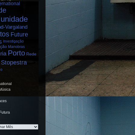
ernational
de
unidade
nd-Vargaland
tos
Future
s
Investigação
ação
Manobras
Porto
ria
Rede
Stopestra
ho
national
Música
aces
Futura
S