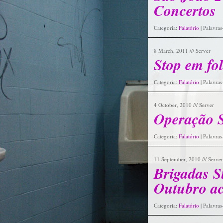
Concertos
Categoria:
Falatório
| Palavra
8 March, 2011 /// Server
Stop em fo
Categoria:
Falatório
| Palavra
4 October, 2010 /// Server
Operação S
Categoria:
Falatório
| Palavra
11 September, 2010 /// Server
Brigadas S
Outubro act
Categoria:
Falatório
| Palavra