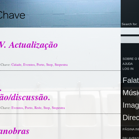
Search for:
V. Actualização
SOBRE O 
s-Chave:
Cidade
,
Eventos
,
Porto
,
Stop
,
Stopestra
AJUDA
LOG IN
Falat
.
Músi
ão/discussão.
Imag
s-Chave:
Eventos
,
Porto
,
Rede
,
Stop
,
Stopestra
Direc
anobras
PÁGINA IN
PALAVRAS