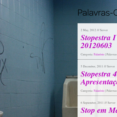
2 May, 2012 /// Server
Stopestra I
20120603
Categoria:
Falatório
| Palavra
5 December, 2011 /// Server
Stopestra 4
Apresentaç
Categoria:
Falatório
| Palavra
6 September, 2011 /// Server
Stop em M