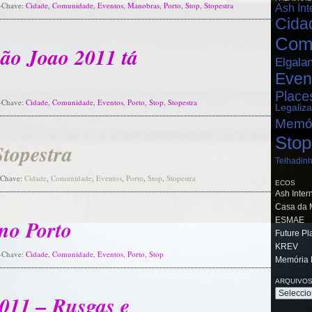
s-Chave:
Cidade
,
Comunidade
,
Eventos
,
Manobras
,
Porto
,
Stop
,
Stopestra
Ash Int
Cida
Com
São Joao 2011 tá
Elgala
Even
Place
s-Chave:
Cidade
,
Comunidade
,
Eventos
,
Porto
,
Stop
,
Stopestra
Legaliz
Memó
Stop
topestra
Telhadin
-Chave:
Cidade
,
Comunidade
,
Eventos
,
Porto
,
Stop
,
Stopestra
ECOS
Ash Inter
Casa da 
no Porto
ESMAE
Future Pl
KREV
s-Chave:
Cidade
,
Comunidade
,
Eventos
,
Porto
,
Stop
Memória 
ARQUIVO
011 – Rusgas e