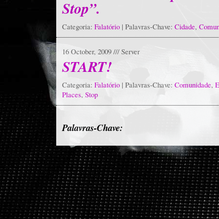
Stop”.
Categoria:
Falatório
| Palavras-Chave:
Cidade
,
Comun
16 October, 2009 /// Server
START!
Categoria:
Falatório
| Palavras-Chave:
Comunidade
,
E
Places
,
Stop
Palavras-Chave: