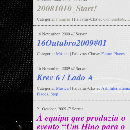
20081010_Start!
Categoria:
Imagens
| Palavras-Chave:
Comunidade
,
E
16 November, 2009 /// Server
16Outubro2009#01
Categoria:
Música
| Palavras-Chave:
Future Places
16 November, 2009 /// Server
Krev 6 / Lado A
Categoria:
Música
| Palavras-Chave:
Ash Internationa
Places
,
Stop
21 October, 2009 /// Server
À equipa que produziu o
evento “Um Hino para o