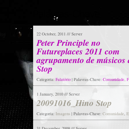
22 October, 2011 /// Server
Peter Principle no
Futureplaces 2011 com
agrupamento de músicos 
Stop
Categoria:
Falatório
| Palavras-Chave:
Comunidade
,
F
1 January, 2010 /// Server
20091016_Hino Stop
Categoria:
Imagens
| Palavras-Chave:
Comunidade
,
E
31 December, 2009 /// Server