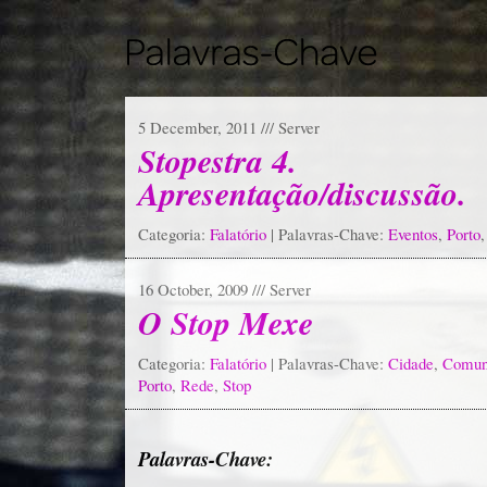
5 December, 2011 /// Server
Stopestra 4.
Apresentação/discussão.
Categoria:
Falatório
| Palavras-Chave:
Eventos
,
Porto
16 October, 2009 /// Server
O Stop Mexe
Categoria:
Falatório
| Palavras-Chave:
Cidade
,
Comun
Porto
,
Rede
,
Stop
Palavras-Chave: